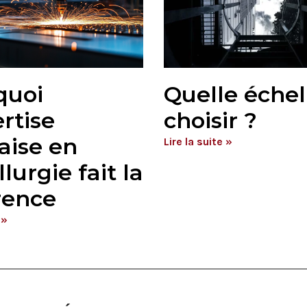
quoi
Quelle échel
ertise
choisir ?
aise en
Lire la suite »
lurgie fait la
rence
 »