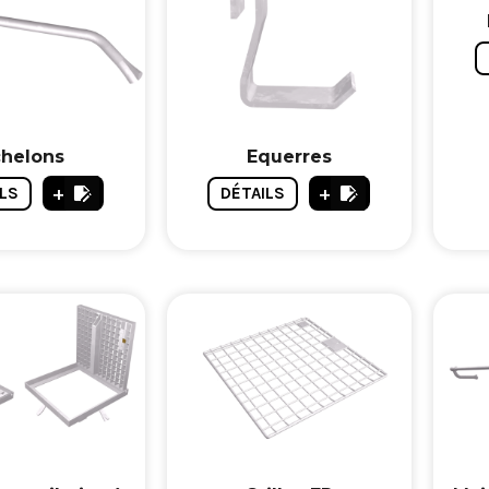
chelons
Equerres
+
+
LS
DÉTAILS