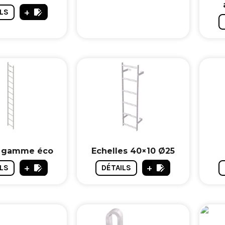
+
LS
e gamme éco
Echelles 40×10 Ø25
+
+
LS
DÉTAILS