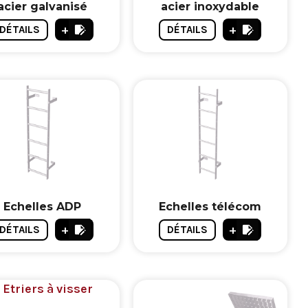
acier galvanisé
acier inoxydable
+
+
DÉTAILS
DÉTAILS
Echelles ADP
Echelles télécom
+
+
DÉTAILS
DÉTAILS