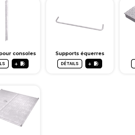
pour consoles
Supports équerres
+
+
LS
DÉTAILS