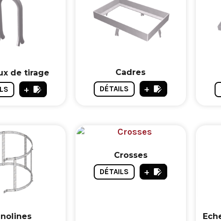
Cadres
x de tirage
+
+
DÉTAILS
LS
Crosses
+
DÉTAILS
inolines
Eche