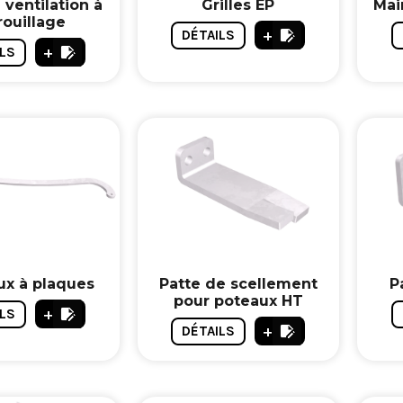
 ventilation à
Grilles EP
Mai
rouillage
+
DÉTAILS
+
LS
ux à plaques
Patte de scellement
P
pour poteaux HT
+
LS
+
DÉTAILS