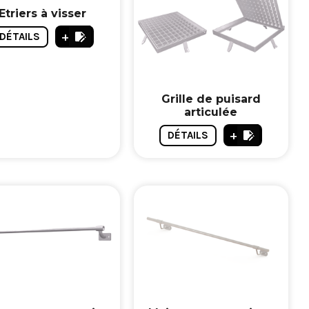
Etriers à visser
+
DÉTAILS
Grille de puisard
articulée
+
DÉTAILS